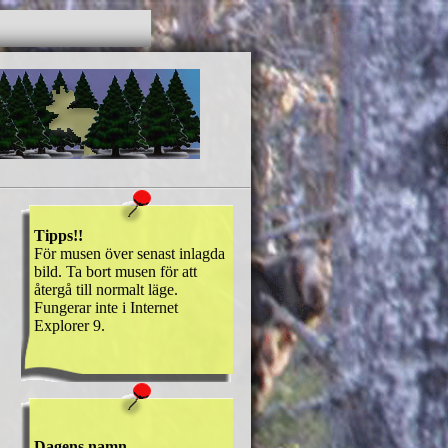
Tipps!!
För musen över senast inlagda
bild. Ta bort musen för att
återgå till normalt läge.
Fungerar inte i Internet
Explorer 9.
Dagens namn.