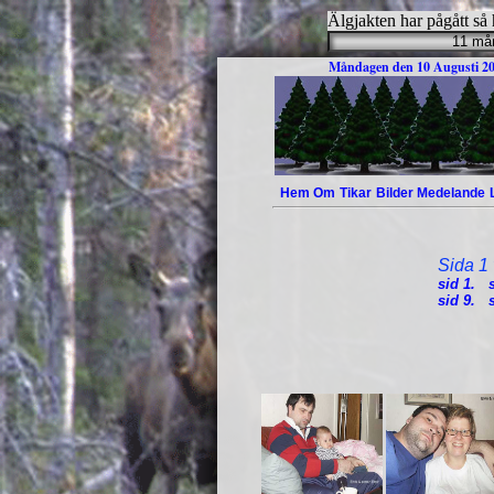
Älgjakten har pågått s
Måndagen den 10 Augusti 2
Hem
Om
Tikar
Bilder
Medelande
Sida 1 
sid 1.
sid 9.