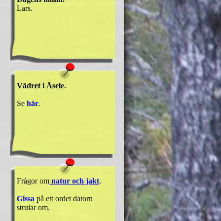
Lars.
Vädret i Åsele.
Se
här
.
Frågor om
natur och jakt
.
Gissa
på ett ordet datorn
strular om.