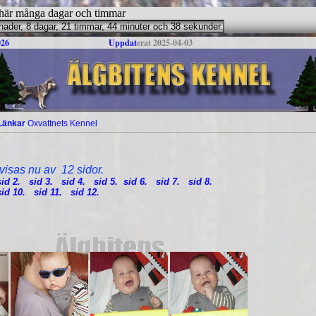
å här många dagar och timmar
026
U
p
p
d
a
t
e
r
a
t
2
0
2
5
-
0
4
-
0
3
Länkar
Oxvattnets Kennel
visas nu av 12 sidor.
sid 2.
sid 3.
sid 4.
sid 5.
sid 6.
sid 7.
sid 8.
sid 10.
sid 11.
sid 12.